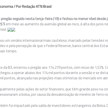
conomia
/ Por
Redação ATN Brasil
ro pregão seguido nesta terça-feira (19) e fechou no menor nível desde 
R$ 5
em meio ao aumento da aversão global ao risco, à alta dos juros n
rasil.
 um cenário internacional mais cauteloso, marcado pelas tensões no
leo e pela percepção de que o Federal Reserve, banco central dos Est
mais tempo.
dice da B3, encerrou o pregão aos 174.279 pontos, com recuo de 1,52%.
 chegou a operar abaixo dos 174 mil pontos durante a sessão e se dist
mil pontos, alcançada nas projeções mais otimistas do mercado em abri
cipalmente pelas ações do setor financeiro, que têm grande peso na co
sionaram a bolsa, por causa da desvalorização do minério de ferro no
mbém foi impactado pela saída de investidores estrangeiros da Bolsa