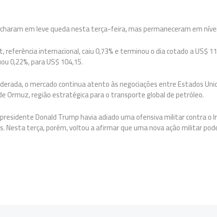
echaram em leve queda nesta terça-feira, mas permaneceram em nívei
t, referência internacional, caiu 0,73% e terminou o dia cotado a US$ 11
uou 0,22%, para US$ 104,15.
ada, o mercado continua atento às negociações entre Estados Unidos
de Ormuz, região estratégica para o transporte global de petróleo.
 presidente Donald Trump havia adiado uma ofensiva militar contra o Ir
. Nesta terça, porém, voltou a afirmar que uma nova ação militar pode