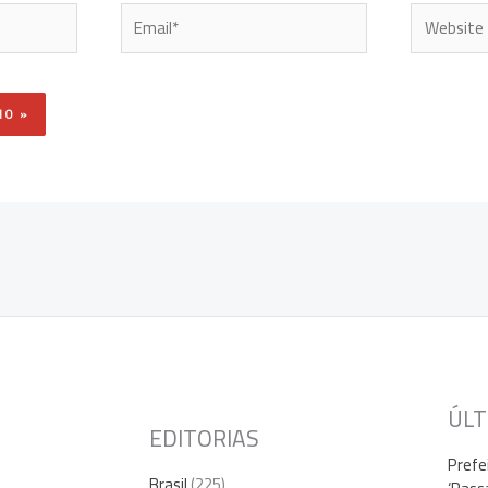
Email*
Website
ÚLT
EDITORIAS
Prefe
Brasil
(225)