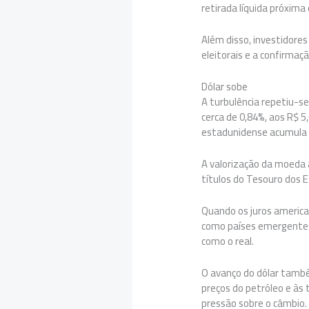
retirada líquida próxim
Além disso, investidore
eleitorais e a confirmaç
Dólar sobe
A turbulência repetiu-se
cerca de 0,84%, aos R$ 5
estadunidense acumula 
A valorização da moeda 
títulos do Tesouro dos 
Quando os juros america
como países emergentes,
como o real.
O avanço do dólar també
preços do petróleo e às 
pressão sobre o câmbio.