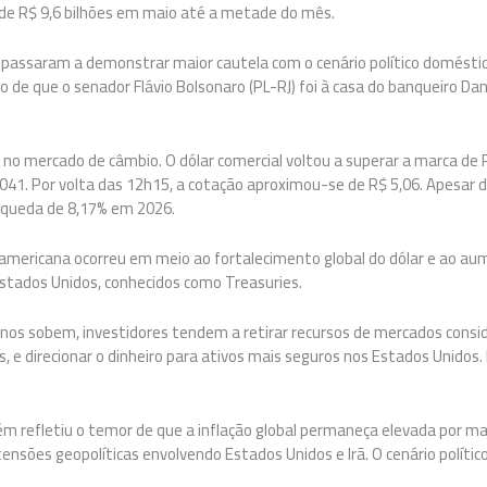
a de R$ 9,6 bilhões em maio até a metade do mês.
s passaram a demonstrar maior cautela com o cenário político domésti
ão de que o senador Flávio Bolsonaro (PL-RJ) foi à casa do banqueiro Dan
 no mercado de câmbio. O dólar comercial voltou a superar a marca de 
,041. Por volta das 12h15, a cotação aproximou-se de R$ 5,06. Apesar 
queda de 8,17% em 2026.
americana ocorreu em meio ao fortalecimento global do dólar e ao au
Estados Unidos, conhecidos como Treasuries.
nos sobem, investidores tendem a retirar recursos de mercados consid
 e direcionar o dinheiro para ativos mais seguros nos Estados Unidos.
m refletiu o temor de que a inflação global permaneça elevada por m
tensões geopolíticas envolvendo Estados Unidos e Irã. O cenário político