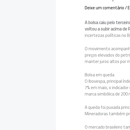
Deixe um comentário
/
E
A bolsa caiu pelo tercei
voltou a subir acima de 
incertezas políticas no B
O movimento acompanhou
preços elevados do petró
manter juros altos por 
Bolsa em queda
O Ibovespa, principal ín
7% em maio, o indicador
marca simbólica de 200 
A queda foi puxada prin
Mineradoras também pres
O mercado brasileiro ta