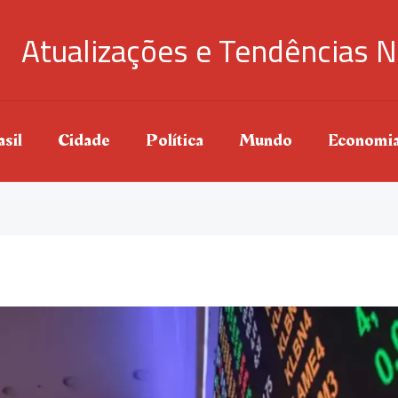
Atualizações e Tendências N
sil
Cidade
Política
Mundo
Economi