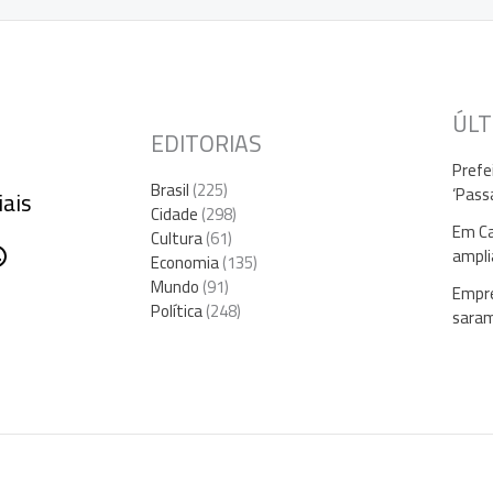
ÚLT
EDITORIAS
Prefe
Brasil
(225)
‘Pass
iais
Cidade
(298)
Em Ca
Cultura
(61)
gram
ebook
hatsApp
ampli
Economia
(135)
Mundo
(91)
Empre
Política
(248)
sara