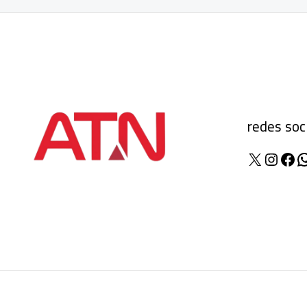
redes soc
X
Insta
Fac
W