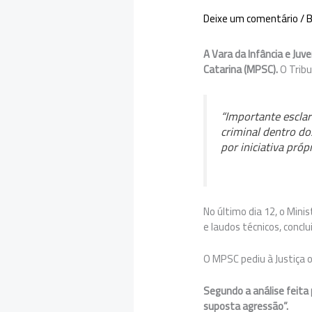
Deixe um comentário
/
B
A Vara da Infância e Juv
Catarina (MPSC).
O Tribu
“Importante escla
criminal dentro do
por iniciativa próp
No último dia 12, o Mini
e laudos técnicos, concl
O MPSC pediu à Justiça 
Segundo a análise feita 
suposta agressão”.