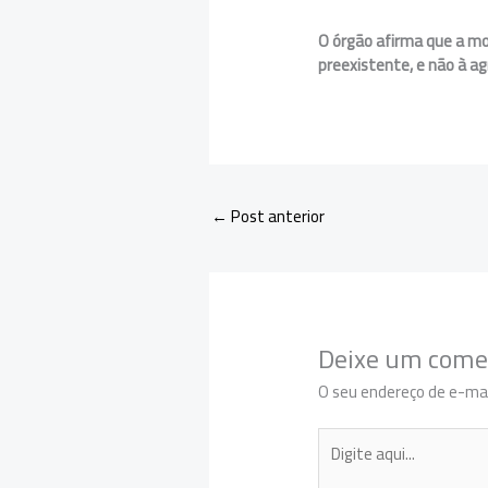
O órgão afirma que a mo
preexistente, e não à ag
←
Post anterior
Deixe um come
O seu endereço de e-mai
Digite
aqui...