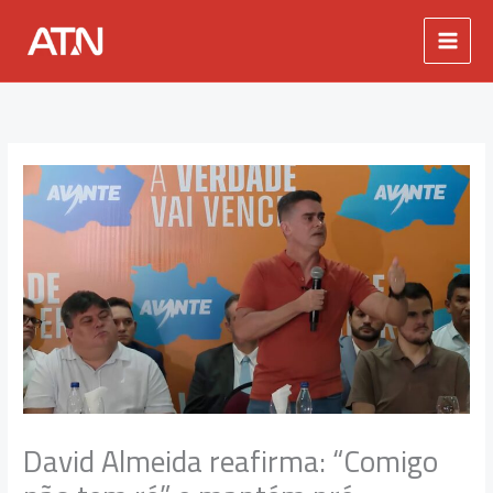
Ir
para
o
conteúdo
David Almeida reafirma: “Comigo