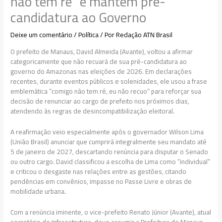
não tem ré” e mantém pré-
candidatura ao Governo
Deixe um comentário
/
Política
/ Por
Redação ATN Brasil
O prefeito de Manaus, David Almeida (Avante), voltou a afirmar
categoricamente que não recuará de sua pré-candidatura ao
governo do Amazonas nas eleições de 2026. Em declarações
recentes, durante eventos públicos e solenidades, ele usou a frase
emblemática “comigo não tem ré, eu não recuo” para reforçar sua
decisão de renunciar ao cargo de prefeito nos próximos dias,
atendendo às regras de desincompatibilização eleitoral.
A reafirmação veio especialmente após o governador Wilson Lima
(União Brasil) anunciar que cumprirá integralmente seu mandato até
5 de janeiro de 2027, descartando renúncia para disputar o Senado
ou outro cargo. David classificou a escolha de Lima como “individual”
e criticou o desgaste nas relações entre as gestões, citando
pendências em convênios, impasse no Passe Livre e obras de
mobilidade urbana.
Com a renúncia iminente, o vice-prefeito Renato Júnior (Avante), atual
secretário de Infraestrutura, deve assumir a Prefeitura de Manaus.