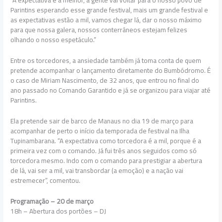
“A expectativa é a melhor, a gente vai voltar para o nosso povo de
Parintins esperando esse grande festival, mais um grande festival e
as expectativas estão a mil, vamos chegar lá, dar o nosso máximo
para que nossa galera, nossos conterrâneos estejam felizes
olhando o nosso espetáculo.”
Entre os torcedores, a ansiedade também já toma conta de quem
pretende acompanhar o lançamento diretamente do Bumbódromo. É
o caso de Miriam Nascimento, de 32 anos, que entrou no final do
ano passado no Comando Garantido e já se organizou para viajar até
Parintins.
Ela pretende sair de barco de Manaus no dia 19 de março para
acompanhar de perto o início da temporada de festival na Ilha
Tupinambarana. “A expectativa como torcedora é a mil, porque é a
primeira vez com o comando. Já fui três anos seguidos como só
torcedora mesmo. Indo com o comando para prestigiar a abertura
de lá, vai ser a mil, vai transbordar (a emoção) e a nação vai
estremecer”, comentou.
Programação – 20 de março
18h – Abertura dos portões – DJ