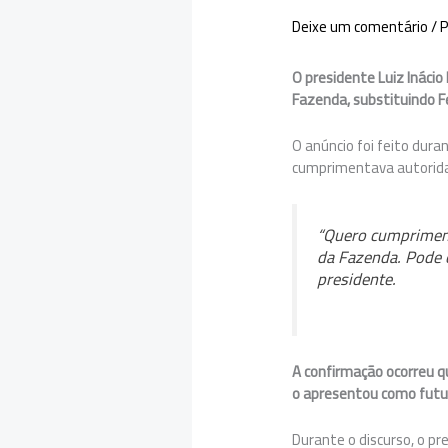
Deixe um comentário
/
P
O presidente Luiz Inácio
Fazenda, substituindo 
O anúncio foi feito dur
cumprimentava autorida
“Quero cumpriment
da Fazenda. Pode o
presidente.
A confirmação ocorreu qu
o apresentou como futur
Durante o discurso, o p