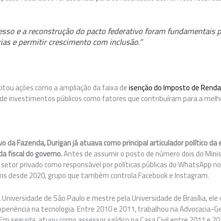
sso e a reconstrução do pacto federativo foram fundamentais pa
rias e permitir crescimento com inclusão.”
itou ações como a ampliação da faixa de
isenção do Imposto de Rend
de investimentos públicos como fatores que contribuíram para a melh
vo da Fazenda, Durigan já atuava como principal articulador político d
a fiscal do governo.
Antes de assumir o posto de número dois do Mini
setor privado como responsável por políticas públicas do WhatsApp no 
ms desde 2020, grupo que também controla Facebook e Instagram.
Universidade de São Paulo e mestre pela Universidade de Brasília, ele c
xperiência na tecnologia. Entre 2010 e 2011, trabalhou na Advocacia-G
Em seguida, atuou como assessor jurídico na Casa Civil entre 2011 e 2