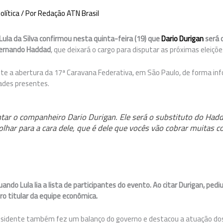
olítica
/ Por
Redação ATN Brasil
 Lula da Silva confirmou nesta quinta-feira (19) que
Dario Durigan
será 
Fernando Haddad
, que deixará o cargo para disputar as próximas eleiçõe
ante a abertura da 17ª Caravana Federativa, em São Paulo, de forma in
des presentes.
ar o companheiro Dario Durigan. Ele será o substituto do Hadd
lhar para a cara dele, que é dele que vocês vão cobrar muitas co
ando Lula lia a lista de participantes do evento. Ao citar Durigan, pedi
o titular da equipe econômica.
residente também fez um balanço do governo e destacou a atuação dos