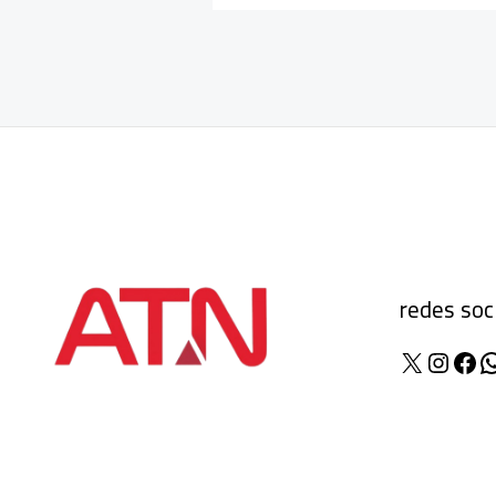
redes soc
X
Insta
Fac
W