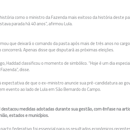
história como o ministro da Fazenda mais exitoso da história deste p
stava parada há 40 anos”, afirmou Lula.
rmou que deixará o comando da pasta após mais de três anos no cargo
 concorrerá. Apenas disse que disputará as próximas eleições.
go, Haddad classificou o momento de simbólico. “Hoje é um dia especia
 Fazenda”, disse.
à expectativa de que o ex-ministro anuncie sua pré-candidatura ao gov
, em evento ao lado de Lula em São Bernardo do Campo.
d destacou medidas adotadas durante sua gestão, com ênfase na arti
ião, estados e municípios.
pacto federativo foi essencial para os resultados econômicos recentes