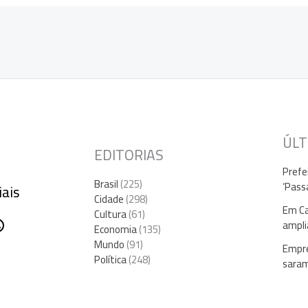
ÚLT
EDITORIAS
Prefe
Brasil
(225)
‘Pass
iais
Cidade
(298)
Em Ca
Cultura
(61)
gram
ebook
hatsApp
ampli
Economia
(135)
Mundo
(91)
Empre
Política
(248)
sara