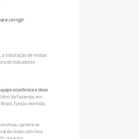
ra corrigir
a
, a tributação de rendas
ora de indicadores
a equipe econômica e deve
stério da Fazenda, em
Brasil, função exercida
onstruiu carreira no
eral da União com foco
015, durante