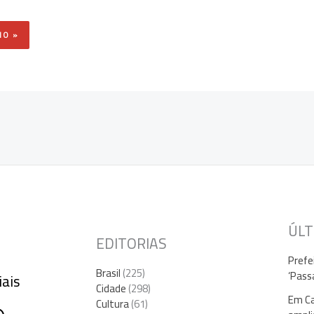
ÚLT
EDITORIAS
Prefe
Brasil
(225)
‘Pass
iais
Cidade
(298)
Em Ca
Cultura
(61)
gram
ebook
hatsApp