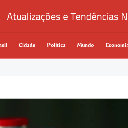
Atualizações e Tendências N
sil
Cidade
Política
Mundo
Economi