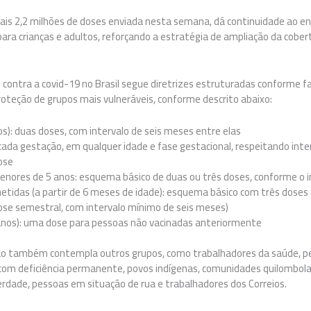
is 2,2 milhões de doses enviada nesta semana, dá continuidade ao en
ara crianças e adultos, reforçando a estratégia de ampliação da cobert
contra a covid-19 no Brasil segue diretrizes estruturadas conforme fa
roteção de grupos mais vulneráveis, conforme descrito abaixo:
nos): duas doses, com intervalo de seis meses entre elas
ada gestação, em qualquer idade e fase gestacional, respeitando inte
ose
enores de 5 anos: esquema básico de duas ou três doses, conforme o
idas (a partir de 6 meses de idade): esquema básico com três doses
ose semestral, com intervalo mínimo de seis meses)
 anos): uma dose para pessoas não vacinadas anteriormente
ção também contempla outros grupos, como trabalhadores da saúde, 
om deficiência permanente, povos indígenas, comunidades quilombolas 
erdade, pessoas em situação de rua e trabalhadores dos Correios.