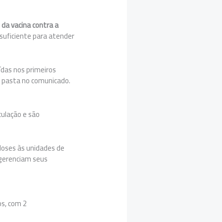
 da vacina contra a
suficiente para atender
ídas nos primeiros
a pasta no comunicado.
culação e são
doses às unidades de
 gerenciam seus
os, com 2