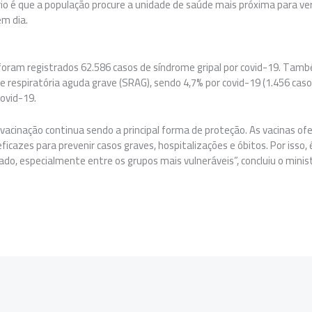
io é que a população procure a unidade de saúde mais próxima para veri
m dia.
, foram registrados 62.586 casos de síndrome gripal por covid-19. Tam
 respiratória aguda grave (SRAG), sendo 4,7% por covid-19 (1.456 caso
ovid-19.
 vacinação continua sendo a principal forma de proteção. As vacinas o
ficazes para prevenir casos graves, hospitalizações e óbitos. Por iss
do, especialmente entre os grupos mais vulneráveis”, concluiu o minis