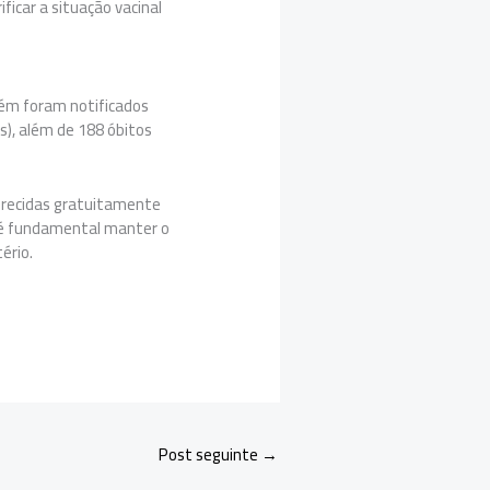
ficar a situação vacinal
bém foram notificados
s), além de 188 óbitos
ferecidas gratuitamente
o, é fundamental manter o
tério.
Post seguinte
→