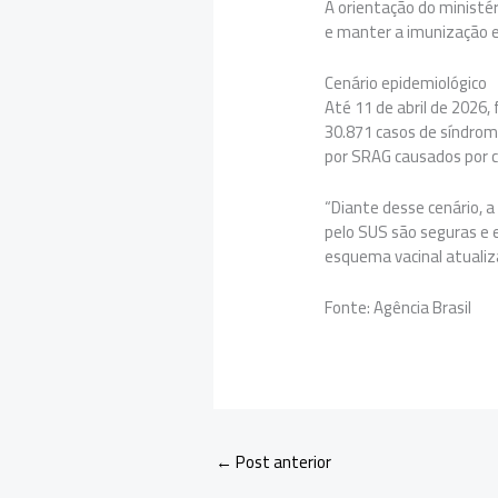
A orientação do ministér
e manter a imunização e
Cenário epidemiológico
Até 11 de abril de 2026
30.871 casos de síndrome
por SRAG causados por c
“Diante desse cenário, a
pelo SUS são seguras e e
esquema vacinal atualiza
Fonte: Agência Brasil
←
Post anterior