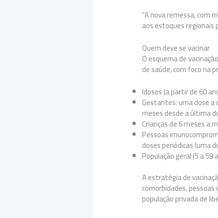
“A nova remessa, com ma
aos estoques regionais p
Quem deve se vacinar
O esquema de vacinação 
de saúde, com foco na p
Idosos (a partir de 60 a
Gestantes: uma dose a c
meses desde a última d
Crianças de 6 meses a m
Pessoas imunocompromet
doses periódicas (uma d
População geral (5 a 59
A estratégia de vacina
comorbidades, pessoas c
população privada de lib