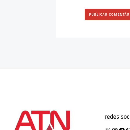
redes soc
X
Insta
Fac
W