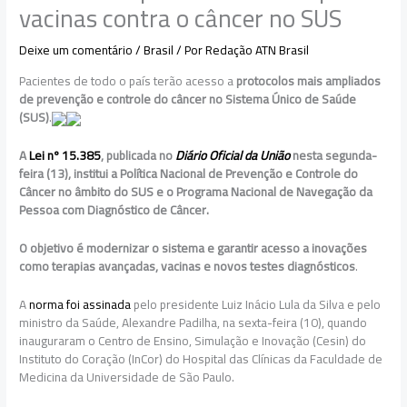
vacinas contra o câncer no SUS
Deixe um comentário
/
Brasil
/ Por
Redação ATN Brasil
Pacientes de todo o país terão acesso a
protocolos mais ampliados
de prevenção e controle do câncer no Sistema Único de Saúde
(SUS)
.
A
Lei nº 15.385
, publicada no
Diário Oficial da União
nesta segunda-
feira (13), institui a Política Nacional de Prevenção e Controle do
Câncer no âmbito do SUS e o Programa Nacional de Navegação da
Pessoa com Diagnóstico de Câncer.
O objetivo é
modernizar o sistema e garantir acesso a inovações
como terapias avançadas, vacinas e novos testes diagnósticos
.
A
norma foi assinada
pelo presidente Luiz Inácio Lula da Silva e pelo
ministro da Saúde, Alexandre Padilha, na sexta-feira (10), quando
inauguraram o Centro de Ensino, Simulação e Inovação (Cesin) do
Instituto do Coração (InCor) do Hospital das Clínicas da Faculdade de
Medicina da Universidade de São Paulo.