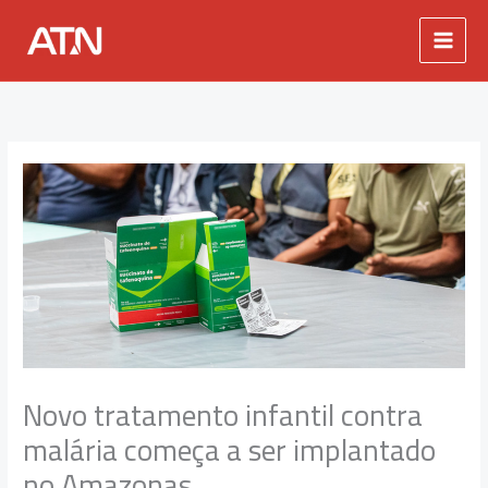
Ir
para
o
conteúdo
Novo tratamento infantil contra
malária começa a ser implantado
no Amazonas