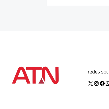
redes soc
X
Insta
Fac
W