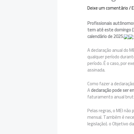
Deixe um comentário
/
E
Profissionais autônomo
tem até este domingo (3
calendário de 2025.
A declaração anual do ME
qualquer período duran
período. É o caso, por e
assinada.
Como fazer a declaraçã
A
declaração pode ser e
faturamento anual bruto
Pelas regras, o MEI não 
mensal. Também é necess
legislação). o Objetivo