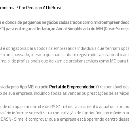
conomia
/ Por
Redação ATN Brasil
s e donos de pequenos negócios cadastrados como microempreendedore
1) para entregar a Declaração Anual Simplificada do MEI (Dasn-Simei)
I é obrigatória para todos os empresários individuais que tenham opta
te o ano passado, mesmo que não tenham registrado faturamento ao
xemplo, de profissionais que deixam de prestar serviços como MEI para 
o
nviada pelo App MEI ou pelo
Portal do Empreendedor
. O responsável de
 de sua empresa, incluindo todas as vendas ou prestações de serviços
pode ultrapassar o limite de R$ 81 mil de faturamento anual ou o propo
ário informar se realizou a contratação de funcionário (no máximo u
 da DASN- Simei é comprovar que a empresa está operando dentro dessa