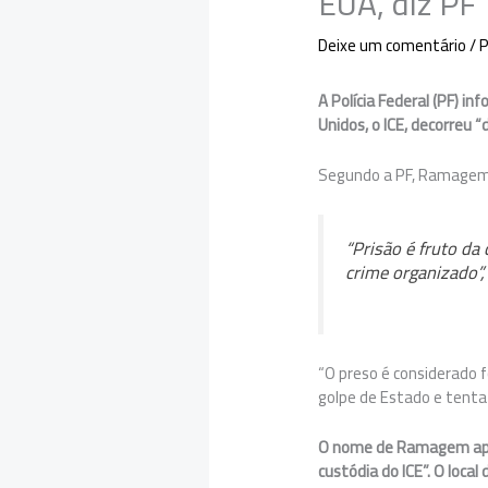
EUA, diz PF
Deixe um comentário
/
P
A Polícia Federal (PF) i
Unidos, o ICE, decorreu “
Segundo a PF, Ramagem f
“Prisão é fruto da
crime organizado”,
“O preso é considerado f
golpe de Estado e tentat
O nome de Ramagem apar
custódia do ICE”. O loca