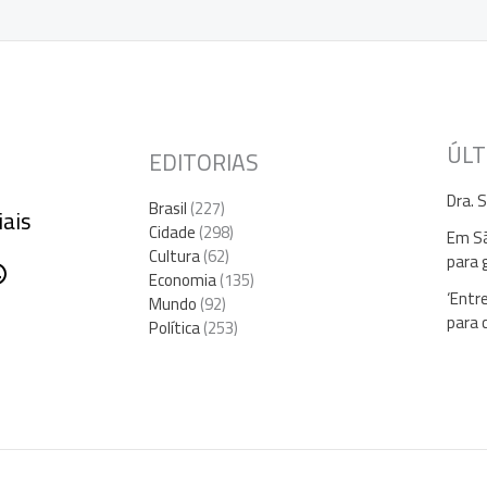
ÚLT
EDITORIAS
Dra. 
Brasil
(227)
iais
Cidade
(298)
Em Sã
Cultura
(62)
para 
gram
ebook
hatsApp
Economia
(135)
‘Entr
Mundo
(92)
para 
Política
(253)