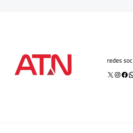
redes soc
X
Insta
Fac
W