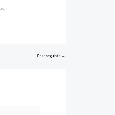
ção.
Post seguinte
→