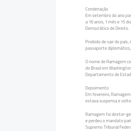
Condenação
Em setembro do ano pas
a 16 anos, 1 mês e 15 di
Democrático de Direito.
Proibido de sair do paí
passaporte diplomático,
O nome de Ramagem const
do Brasil em Washington
Departamento de Estado
Depoimento
Em fevereiro, Ramagem p
estava suspensa e volto
Ramagem foi diretor-gera
e perdeu o mandato par
Supremo Tribunal Federa