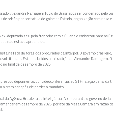
sado, Alexandre Ramagem fugiu do Brasil após ser condenado pelo Su
as de prisão por tentativa de golpe de Estado, organização criminosa e
s, o ex-deputado saiu pela fronteira com a Guiana e embarcou para os 
 que não estava apreendido.
a na lista de foragidos procurados da Interpol. O governo brasileiro
, solicitou aos Estados Unidos a extradição de Alexandre Ramagem. O
 no final de dezembro de 2025.
restou depoimento, por videoconferência, ao STF na ação penal da t
u a tramitar após ele perder o mandato.
l da Agência Brasileira de Inteligência (Abin) durante o governo de Ja
lamentar em dezembro de 2025, por ato da Mesa Câmara em razão d
l.