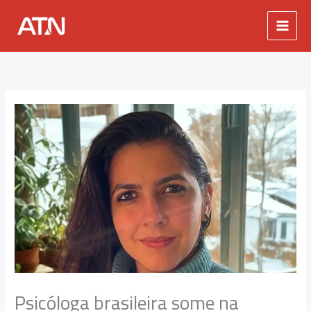
Ir
para
o
conteúdo
Psicóloga brasileira some na