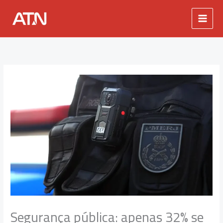
Ir
para
o
conteúdo
Segurança pública: apenas 32% se