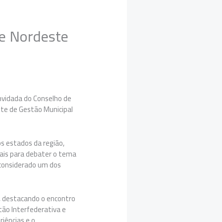
 e Nordeste
nvidada do Conselho de
te de Gestão Municipal
 estados da região,
nais para debater o tema
É considerado um dos
o, destacando o encontro
stão Interfederativa e
riências e o