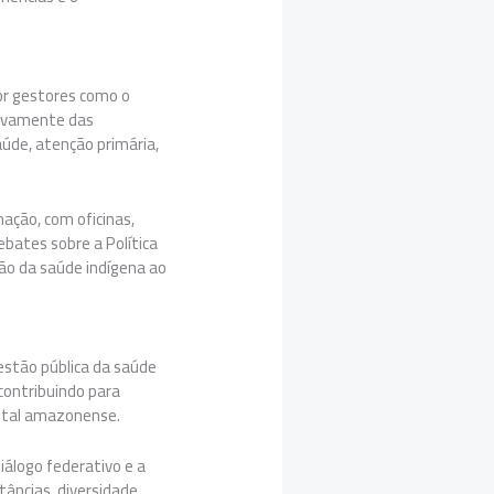
or gestores como o
tivamente das
aúde, atenção primária,
ação, com oficinas,
ates sobre a Política
ção da saúde indígena ao
estão pública da saúde
contribuindo para
pital amazonense.
álogo federativo e a
tâncias, diversidade