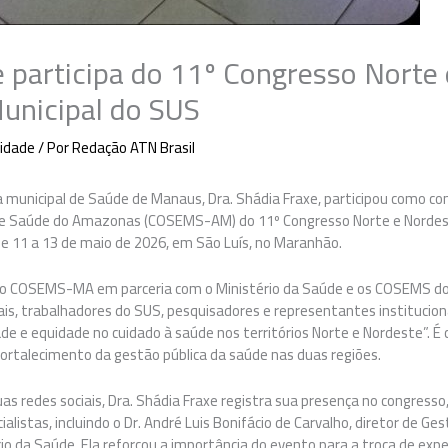
e participa do 11º Congresso Norte
unicipal do SUS
idade
/ Por
Redação ATN Brasil
a municipal de Saúde de Manaus, Dra. Shádia Fraxe, participou como co
 de Saúde do Amazonas (COSEMS-AM) do 11º Congresso Norte e Nordes
e 11 a 13 de maio de 2026, em São Luís, no Maranhão.
lo COSEMS-MA em parceria com o Ministério da Saúde e os COSEMS dos
ais, trabalhadores do SUS, pesquisadores e representantes institucio
dade e equidade no cuidado à saúde nos territórios Norte e Nordeste”. 
 fortalecimento da gestão pública da saúde nas duas regiões.
as redes sociais, Dra. Shádia Fraxe registra sua presença no congress
alistas, incluindo o Dr. André Luis Bonifácio de Carvalho, diretor de Ge
rio da Saúde. Ela reforçou a importância do evento para a troca de expe