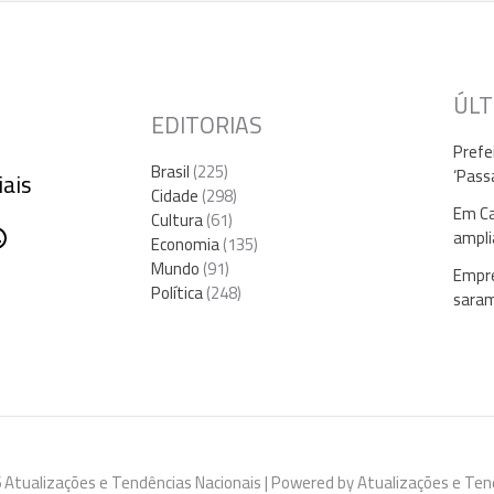
ÚLT
EDITORIAS
Prefe
Brasil
(225)
‘Pass
iais
Cidade
(298)
Em Ca
Cultura
(61)
gram
ebook
hatsApp
ampli
Economia
(135)
Mundo
(91)
Empre
Política
(248)
sara
 Atualizações e Tendências Nacionais | Powered by Atualizações e Ten