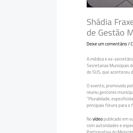
Shádia Frax
de Gestão M
Deixe um comentário
/
C
A médica e ex-secretári
Secretarias Municipais
do SUS, que aconteceu d
O evento, promovido pe
reuniu gestores municip
“Pluralidade, especifici
principais fóruns para o
No
vídeo
publicado em su
com autoridades e especi
Participativa do Ministé