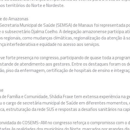
os territórios do Norte e Nordeste.
 e do Amazonas
 Secretaria Municipal de Saúde (SEMSA) de Manaus foi representada p
e o subsecretário Djalma Coelho. A delegação amazonense participa a
os regionais, como mudanças climáticas, regionalização da atenção à s
ça interfederativa e equidade no acesso aos serviços.
eve forte presença no congresso, participando de quase toda a program
tande de atendimento aos gestores. Entre os destaques foram os deb
ão, piso da enfermagem, certificação de hospitais de ensino e integra
xe
a de Família e Comunidade, Shádia Fraxe tem extensa experiência na g
u o cargo de secretária municipal de Saúde em diferentes momentos, 
ica, estruturação da rede SUS e respostas a desafios sanitários na ca
convidada do COSEMS-AM no congresso reforça o compromisso com o di
tadas às realidades dos municípios do Norte, marcados por grandes dis