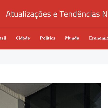
Atualizações e Tendências N
sil
Cidade
Política
Mundo
Economi