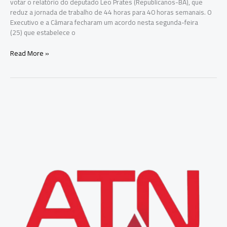
votar o relatório do deputado Leo Prates (Republicanos-BA), que
reduz a jornada de trabalho de 44 horas para 40 horas semanais. O
Executivo e a Câmara fecharam um acordo nesta segunda-feira
(25) que estabelece o
Comissão
Read More »
da
Câmara
começa
a
analisar
relatório
do
fim
da
jornada
6X1