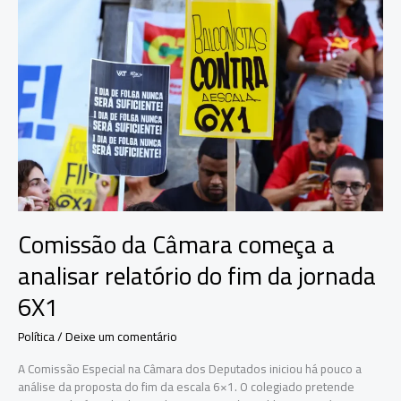
a
PEC
pelo
fim
da
escala
6×1
Comissão da Câmara começa a
analisar relatório do fim da jornada
6X1
Política
/
Deixe um comentário
A Comissão Especial na Câmara dos Deputados iniciou há pouco a
análise da proposta do fim da escala 6×1. O colegiado pretende