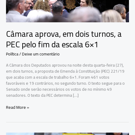
Câmara aprova, em dois turnos, a
PEC pelo fim da escala 6×1
Política
/
Deixe um comentário
A Câmara dos Deputados aprovou na noite desta quarta-feira (27),
em dois turnos, a proposta de Emenda à Constituição (PEC) 221/19
que acaba com a escala de trabalho 6×1. Foram 461 votos
favoráveis e 19 contrários, no segundo turno. O texto segue para o
Senado onde serão necessários os votos de no mínimo 49
senadores. O texto da PEC determina […]
Câmara
Read More »
aprova,
em
dois
turnos,