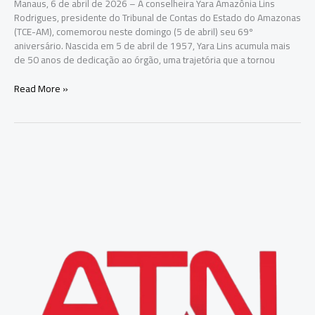
Manaus, 6 de abril de 2026 – A conselheira Yara Amazônia Lins
Rodrigues, presidente do Tribunal de Contas do Estado do Amazonas
(TCE-AM), comemorou neste domingo (5 de abril) seu 69º
aniversário. Nascida em 5 de abril de 1957, Yara Lins acumula mais
de 50 anos de dedicação ao órgão, uma trajetória que a tornou
Yara
Read More »
Amazônia
Lins
completa
69
anos
com
liderança
consolidada
no
TCE-
AM