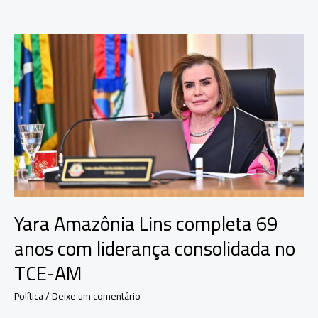
enaltece
mulheres
durante
outorga
da
Medalha
de
Honra
ao
Mérito
Yara Amazônia Lins completa 69
anos com liderança consolidada no
TCE-AM
Política
/
Deixe um comentário