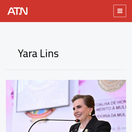
Ir
para
o
conteúdo
Yara Lins