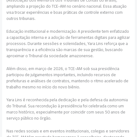
(Associação dos Membros dos Tribunais de Contas do Brasil),
ampliando a projeção do TCE-AM no cenário nacional. Essa atuação
visa trocar experiências e boas práticas de controle externo com
outros tribunais.
Educação institucional e modernização: A presidente tem enfatizado
a capacitação interna e a adoção de ferramentas digitais para agilizar
processos. Durante sessões e solenidades, Yara Lins reforça que a
transparência e a eficiência são marcas de sua gestão, buscando
aproximar o Tribunal da sociedade amazonense.
Além disso, em março de 2026, o TCE-AM sob sua presidência
participou de julgamentos importantes, incluindo recursos de
prefeituras e análises de contratos, mantendo o ritmo acelerado de
trabalho mesmo no início do novo biênio.
Yara Lins é reconhecida pela dedicação e pela defesa da autonomia
do Tribunal. Sua recondução à presidência foi celebrada como um
marco histórico, especialmente por coincidir com seus 50 anos de
serviço público no órgão.
Nas redes sociais e em eventos institucionais, colegas e servidores
do TCE-AM têm prestado homenagens à conselheira, destacando