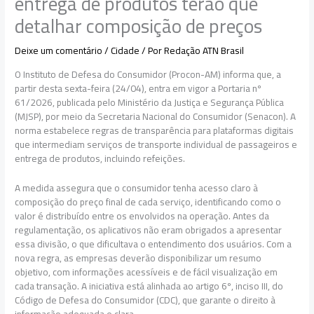
entrega de produtos terão que
detalhar composição de preços
Deixe um comentário
/
Cidade
/ Por
Redação ATN Brasil
O Instituto de Defesa do Consumidor (Procon-AM) informa que, a
partir desta sexta-feira (24/04), entra em vigor a Portaria nº
61/2026, publicada pelo Ministério da Justiça e Segurança Pública
(MJSP), por meio da Secretaria Nacional do Consumidor (Senacon). A
norma estabelece regras de transparência para plataformas digitais
que intermediam serviços de transporte individual de passageiros e
entrega de produtos, incluindo refeições.
A medida assegura que o consumidor tenha acesso claro à
composição do preço final de cada serviço, identificando como o
valor é distribuído entre os envolvidos na operação. Antes da
regulamentação, os aplicativos não eram obrigados a apresentar
essa divisão, o que dificultava o entendimento dos usuários. Com a
nova regra, as empresas deverão disponibilizar um resumo
objetivo, com informações acessíveis e de fácil visualização em
cada transação. A iniciativa está alinhada ao artigo 6º, inciso III, do
Código de Defesa do Consumidor (CDC), que garante o direito à
informação adequada e clara.