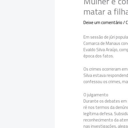
Mulher é co
matar a filh
Deixe um comentário
/
C
Em sessão de júri popula
Comarca de Manaus conde
Evaldo Silva Araújo, com
época dos fatos.
Os crimes ocorreram em 
Silva estava respondend
confessou os crimes, mas
O julgamento
Durante os debates em p
ré nos termos da denúnc
legítima defesa. Subsidi
reconhecimento da aten
nas investigações, alega