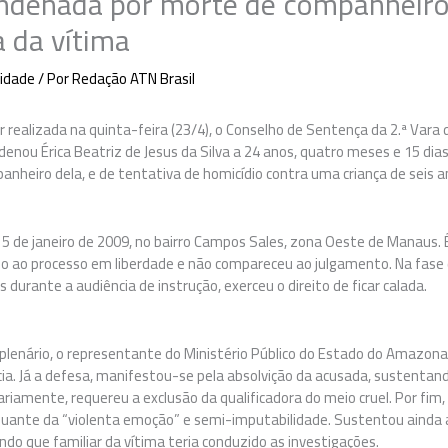
ndenada por morte de companheiro
a da vítima
idade
/ Por
Redação ATN Brasil
r realizada na quinta-feira (23/4), o Conselho de Sentença da 2.ª Vara d
nou Érica Beatriz de Jesus da Silva a 24 anos, quatro meses e 15 dias
panheiro dela, e de tentativa de homicídio contra uma criança de seis an
5 de janeiro de 2009, no bairro Campos Sales, zona Oeste de Manaus. É
o ao processo em liberdade e não compareceu ao julgamento. Na fase d
 durante a audiência de instrução, exerceu o direito de ficar calada.
lenário, o representante do Ministério Público do Estado do Amazona
ia. Já a defesa, manifestou-se pela absolvição da acusada, sustentan
ariamente, requereu a exclusão da qualificadora do meio cruel. Por fim,
uante da “violenta emoção” e semi-imputabilidade. Sustentou ainda 
ndo que familiar da vítima teria conduzido as investigações.