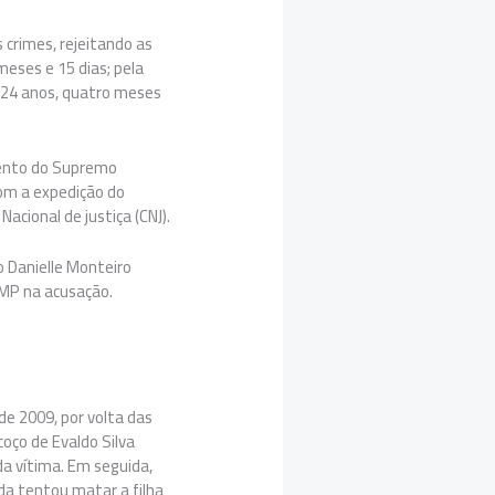
 crimes, rejeitando as
meses e 15 dias; pela
o 24 anos, quatro meses
mento do Supremo
com a expedição do
cional de justiça (CNJ).
o Danielle Monteiro
MP na acusação.
de 2009, por volta das
oço de Evaldo Silva
a vítima. Em seguida,
ada tentou matar a filha