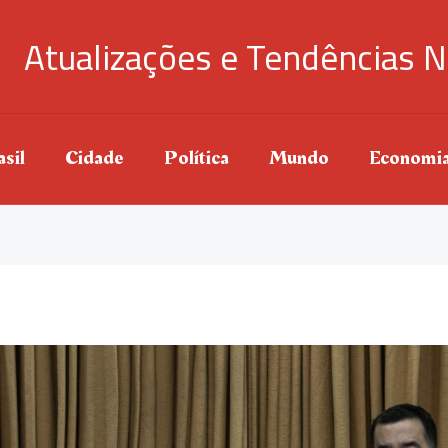
Atualizações e Tendências N
sil
Cidade
Política
Mundo
Economi