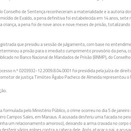
do Conselho de Sentença reconheceram a materialidade e a autoria dos
micídio de Evaldo, a pena definitiva foi estabelecida em 14 anos, sete 
a criança, a pena foi de nove anos e nove meses de prisão, totalizand
gistrada que presidiu a sessão de julgamento, com base no entendi
 determinou a prisão para o imediato cumprimento provisório da pena, 
blicado no Banco Nacional de Mandados de Prisão (BNMP), do Conselho Na
rocesso n.º 0203932-12.2009.8.04.0001 foi presidida pela juíza de direit
romotor de justiça Timóteo Ágabo Pacheco de Almeida representou o 
ção.
 formulada pelo Ministério Público, o crime ocorreu no dia 5 de janeiro 
airro Campos Sales, em Manaus. A acusada desferiu uma facada no pesc
inha um relacionamento amoroso), deixando a arma cravada no corpo d
 desferir vários golpes contra a cabeça dele. Após atacar o pai, a acus