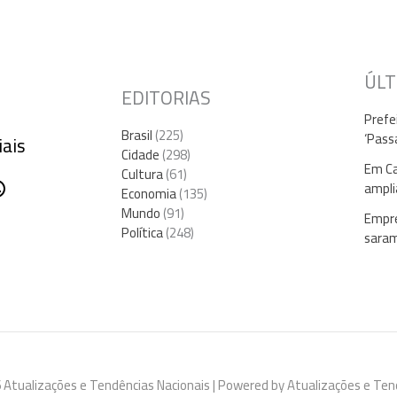
ÚLT
EDITORIAS
Prefe
Brasil
(225)
‘Pass
iais
Cidade
(298)
Em Ca
Cultura
(61)
gram
ebook
hatsApp
ampli
Economia
(135)
Mundo
(91)
Empre
Política
(248)
sara
 Atualizações e Tendências Nacionais | Powered by Atualizações e Ten