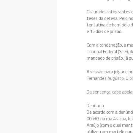
Os jurados integrantes 
teses da defesa. Pelo ho
tentativa de homicídio d
e 15 dias de prisão.
Com a condenação, a ma
Tribunal Federal (STF),
mandado de prisão, já pu
A sessão para julgar o p
Fernandes Augusto. O p
Da sentença, cabe apela
Denúncia
De acordo com a denúncia
00h30, na rua Aracuã, b
Araújo (com o qual mant
utilizou um martelo para