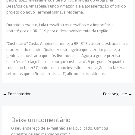
pelo BNDES, investimentos de R$ 150 milhões do Programa
Desafios da Amazônia/Fundo Amazônia e a apresentação oficial do
projeto do novo Terminal Manaus Moderna.
Durante o evento, Lula ressaltou os desafios e a importância
estratégica da BR-319 para o desenvolvimento da região.
“Custa caro? Custa. Ambientalmente, a BR-319 vai ser a estrada mais
moderna do mundo. Qualquer estrangeiro que vier dar palpite, a
gente vai mostrar o que nós tivemos aqui. Agora a gente precisa
falar: ‘eu não faço tal coisa porque custa caro’. A pergunta é: quanto
custa não fazer? Quanto custa não investir na educação, não fazer as
reformas que o Brasil precisava?”, afirmou o presidente.
←
Post anterior
Post seguinte
→
Deixe um comentário
O seu endereço de e-mail não será publicado.
Campos
obrigatórios são marcados com
*