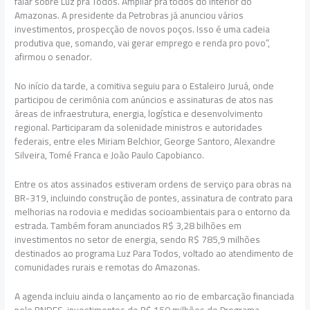
falar sobre Luz pra Todos. Ampliar pra todos do interior do
Amazonas. A presidente da Petrobras já anunciou vários
investimentos, prospecção de novos poços. Isso é uma cadeia
produtiva que, somando, vai gerar emprego e renda pro povo”,
afirmou o senador.
No início da tarde, a comitiva seguiu para o Estaleiro Juruá, onde
participou de cerimônia com anúncios e assinaturas de atos nas
áreas de infraestrutura, energia, logística e desenvolvimento
regional. Participaram da solenidade ministros e autoridades
federais, entre eles Miriam Belchior, George Santoro, Alexandre
Silveira, Tomé Franca e João Paulo Capobianco.
Entre os atos assinados estiveram ordens de serviço para obras na
BR-319, incluindo construção de pontes, assinatura de contrato para
melhorias na rodovia e medidas socioambientais para o entorno da
estrada. Também foram anunciados R$ 3,28 bilhões em
investimentos no setor de energia, sendo R$ 785,9 milhões
destinados ao programa Luz Para Todos, voltado ao atendimento de
comunidades rurais e remotas do Amazonas.
A agenda incluiu ainda o lançamento ao rio de embarcação financiada